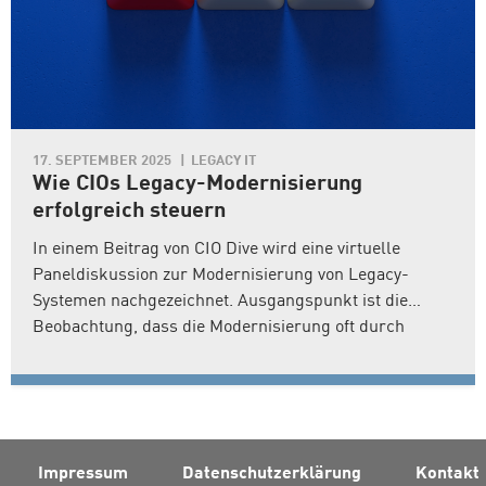
17. SEPTEMBER 2025
LEGACY IT
Wie CIOs Legacy-Modernisierung
erfolgreich steuern
In einem Beitrag von CIO Dive wird eine virtuelle
Paneldiskussion zur Modernisierung von Legacy-
Systemen nachgezeichnet. Ausgangspunkt ist die
Beobachtung, dass die Modernisierung oft durch
regulatorische Anforderungen, Sicherheitsrisiken und
technische Abhängigkeiten beschleunigt wird. CIOs
stünden zunehmend unter Druck, alte Systeme zu
erneuern, weil sie sonst nicht nur Innovationsvorhaben
blockierten, sondern auch die Resilienz der
Impressum
Datenschutzerklärung
Kontakt
Gesamtorganisation gefährdeten.