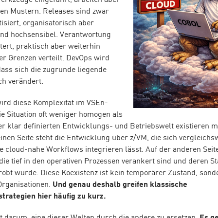
rkzeuge eingeführt, arbeiten aber
ten Mustern. Releases sind zwar
isiert, organisatorisch aber
und hochsensibel. Verantwortung
tert, praktisch aber weiterhin
er Grenzen verteilt. DevOps wird
dass sich die zugrunde liegende
ch verändert.
ird diese Komplexität im VSEn-
ie Situation oft weniger homogen als
iner klar definierten Entwicklungs- und Betriebswelt existieren 
einen Seite steht die Entwicklung über z/VM, die sich vergleichs
e cloud-nahe Workflows integrieren lässt. Auf der anderen Seite
die tief in den operativen Prozessen verankert sind und deren St
obt wurde. Diese Koexistenz ist kein temporärer Zustand, sond
 Organisationen.
Und genau deshalb greifen klassische
trategien hier häufig zu kurz.