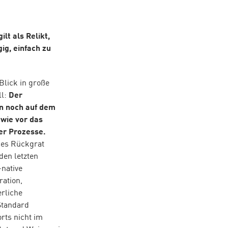
lt als Relikt,
ig, einfach zu
Blick in große
ll:
Der
n noch auf dem
 wie vor das
her Prozesse.
eses Rückgrat
den letzten
-native
ration,
erliche
Standard
rts nicht im