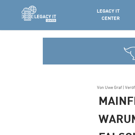
LEGACY IT
CENTER
Von
Uwe Graf
| Verö
MAINF
WARUM