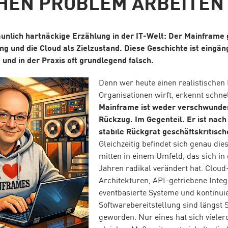
HEN PROBLEM ARBEITEN
aunlich hartnäckige Erzählung in der IT-Welt: Der Mainframe gi
g und die Cloud als Zielzustand. Diese Geschichte ist eingäng
und in der Praxis oft grundlegend falsch.
Denn wer heute einen realistischen 
Organisationen wirft, erkennt schne
Mainframe ist weder verschwunde
Rückzug. Im Gegenteil. Er ist nach
stabile Rückgrat geschäftskritisc
Gleichzeitig befindet sich genau di
mitten in einem Umfeld, das sich in 
Jahren radikal verändert hat. Cloud
Architekturen, API-getriebene Integ
eventbasierte Systeme und kontinui
Softwarebereitstellung sind längst 
geworden. Nur eines hat sich vielero