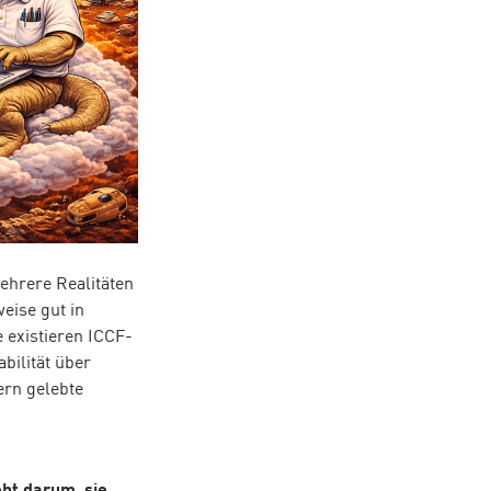
mehrere Realitäten
weise gut in
 existieren ICCF-
abilität über
ern gelebte