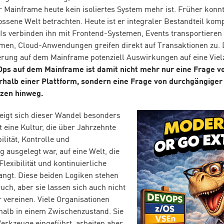
r Mainframe heute kein isoliertes System mehr ist. Früher konnt
ssene Welt betrachten. Heute ist er integraler Bestandteil kompl
Is verbinden ihn mit Frontend-Systemen, Events transportieren 
rmen, Cloud-Anwendungen greifen direkt auf Transaktionen zu. 
erung auf dem Mainframe potenziell Auswirkungen auf eine Viel
ps auf dem Mainframe ist damit nicht mehr nur eine Frage vo
halb einer Plattform, sondern eine Frage von durchgängige
zen hinweg.
eigt sich dieser Wandel besonders
ft eine Kultur, die über Jahrzehnte
lität, Kontrolle und
 ausgelegt war, auf eine Welt, die
lexibilität und kontinuierliche
ngt. Diese beiden Logiken stehen
uch, aber sie lassen sich auch nicht
r vereinen. Viele Organisationen
halb in einem Zwischenzustand. Sie