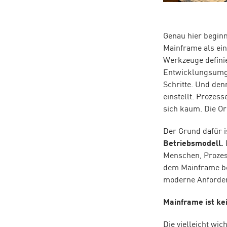
Genau hier beginn
Mainframe als ei
Werkzeuge definie
Entwicklungsumge
Schritte. Und denn
einstellt. Prozes
sich kaum. Die Or
Der Grund dafür 
Betriebsmodell.
Menschen, Prozes
dem Mainframe be
moderne Anforder
Mainframe ist ke
Die vielleicht wic