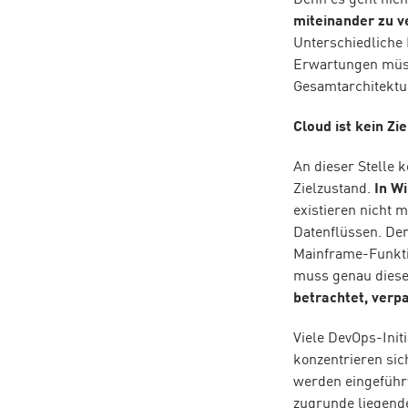
Denn es geht nich
miteinander zu v
Unterschiedliche 
Erwartungen müss
Gesamtarchitektu
Cloud ist kein Zi
An dieser Stelle k
Zielzustand.
In Wi
existieren nicht 
Datenflüssen. Der
Mainframe-Funkti
muss genau diese
betrachtet, verpa
Viele DevOps-Init
konzentrieren si
werden eingeführt
zugrunde liegende