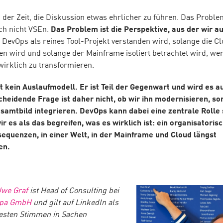
an der Zeit, die Diskussion etwas ehrlicher zu führen. Das Probl
ch nicht VSEn.
Das Problem ist die Perspektive, aus der wir a
DevOps als reines Tool-Projekt verstanden wird, solange die Clo
en wird und solange der Mainframe isoliert betrachtet wird, we
wirklich zu transformieren.
 kein Auslaufmodell. Er ist Teil der Gegenwart und wird es a
cheidende Frage ist daher nicht, ob wir ihn modernisieren, so
esamtbild integrieren. DevOps kann dabei eine zentrale Rolle 
r es als das begreifen, was es wirklich ist: ein organisatori
equenzen, in einer Welt, in der Mainframe und Cloud längst
en.
we Graf
ist Head of Consulting bei
opa GmbH
und gilt auf LinkedIn als
rtesten Stimmen in Sachen