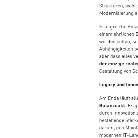
Strukturen, währe
Modernisierung au
Erfolgreiche Ansä
einem ehrlichen B
werden sollen, so
Abhängigkeiten be
aber dass alles 
der einzige reali
Gestaltung von Sc
Legacy und Inno
Am Ende läuft all
Balanceakt.
Es ge
durch Innovation 
bestehende Stärke
darum, den Mainfr
modernen IT-Land