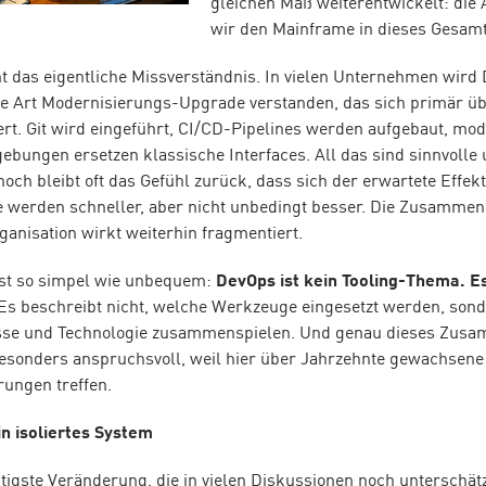
gleichen Maß weiterentwickelt: die 
wir den Mainframe in dieses Gesamt
t das eigentliche Missverständnis. In vielen Unternehmen wird
ne Art Modernisierungs-Upgrade verstanden, das sich primär ü
rt. Git wird eingeführt, CI/CD-Pipelines werden aufgebaut, mo
bungen ersetzen klassische Interfaces. All das sind sinnvolle
och bleibt oft das Gefühl zurück, dass sich der erwartete Effekt
se werden schneller, aber nicht unbedingt besser. Die Zusammen
ganisation wirkt weiterhin fragmentiert.
ist so simpel wie unbequem:
DevOps ist kein Tooling-Thema. Es 
Es beschreibt nicht, welche Werkzeuge eingesetzt werden, sond
se und Technologie zusammenspielen. Und genau dieses Zusam
sonders anspruchsvoll, weil hier über Jahrzehnte gewachsene 
ungen treffen.
in isoliertes System
htigste Veränderung, die in vielen Diskussionen noch unterschätzt