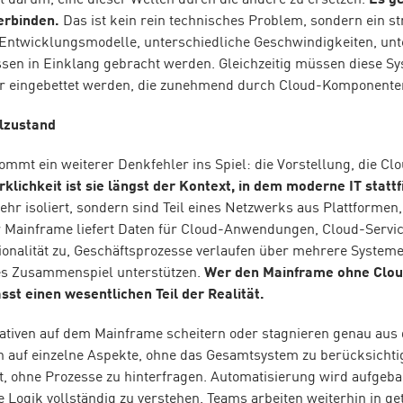
t darum, eine dieser Welten durch die andere zu ersetzen.
Es ge
erbinden.
Das ist kein rein technisches Problem, sondern ein st
Entwicklungsmodelle, unterschiedliche Geschwindigkeiten, unt
en in Einklang gebracht werden. Gleichzeitig müssen diese Sy
r eingebettet werden, die zunehmend durch Cloud-Komponenten
elzustand
ommt ein weiterer Denkfehler ins Spiel: die Vorstellung, die Clo
rklichkeit ist sie längst der Kontext, in dem moderne IT stattf
mehr isoliert, sondern sind Teil eines Netzwerks aus Plattformen
 Mainframe liefert Daten für Cloud-Anwendungen, Cloud-Servic
onalität zu, Geschäftsprozesse verlaufen über mehrere System
s Zusammenspiel unterstützen.
Wer den Mainframe ohne Clo
sst einen wesentlichen Teil der Realität.
iativen auf dem Mainframe scheitern oder stagnieren genau aus
ch auf einzelne Aspekte, ohne das Gesamtsystem zu berücksicht
, ohne Prozesse zu hinterfragen. Automatisierung wird aufgeba
 Logik vollständig zu verstehen. Teams arbeiten weiterhin in ge