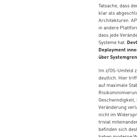
Tatsache, dass de
klar als abgeschlo
Architekturen. AP
in andere Plattfo
dass jede Veränd
Systeme hat.
DevO
Deployment inner
über Systemgren
Im z/OS-Umfeld z
deutlich. Hier trif
auf maximale Stabi
Risikominimierung
Geschwindigkeit, F
Veränderung verla
nicht im Widerspr
trivial miteinande
befinden sich des