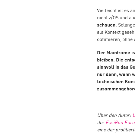
Vielleicht ist es 
nicht z/OS und au
schauen.
Solange 
als Kontext geseh
optimieren, ohne 
Der Mainframe ist
bleiben. Die ents
sinnvoll in das G
nur dann, wenn wi
technischen Kons
zusammengehör
Über den Autor:
U
der
EasiRun Eur
eine der profilie