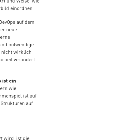
Art und Weise, wie
bild einordnen.
 DevOps auf dem
ber neue
derne
 und notwendige
 nicht wirklich
arbeit verändert
ist ein
ern wie
menspiel ist auf
Strukturen auf
 wird, ist die