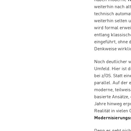
haben moderne We
weiterhin nach al
technisch automat
weiterhin selten 
wird formal erwei
entlang klassisch
eingeführt, ohne 
Denkweise wirkli
Noch deutlicher w
Umfeld. Hier ist d
bei z/OS. Statt e
parallel. Auf der 
moderne, teilweis
basierte Ansätze, 
Jahre hinweg erpr
Realität in vielen
Modernisierungss