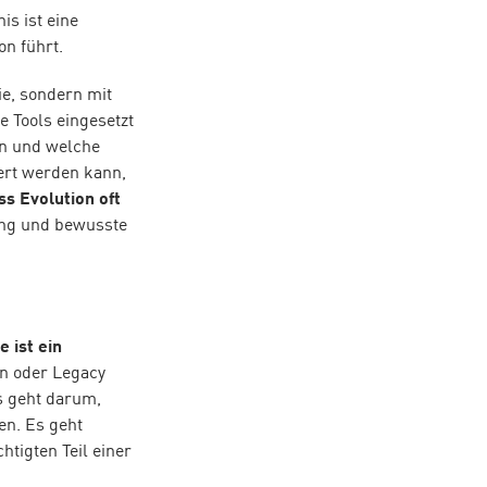
is ist eine
on führt.
ie, sondern mit
e Tools eingesetzt
en und welche
iert werden kann,
s Evolution oft
rung und bewusste
 ist ein
en oder Legacy
s geht darum,
en. Es geht
tigten Teil einer