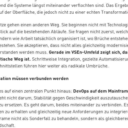
nd die Systeme längst miteinander verflochten sind. Das Ergebn
f der Oberfläche, die jedoch nicht zu einer echten Transformati
tze gehen einen anderen Weg. Sie beginnen nicht mit Technolog
lick auf die bestehenden Abläufe. Sie fragen nicht zuerst, welch
ndern wie Arbeit tatsächlich organisiert ist, wo Brüche entsteh
stehen. Sie akzeptieren, dass nicht alles gleichzeitig modernis
verstanden werden muss.
Gerade im VSEn-Umfeld zeigt sich, das
stische Weg ist.
Schrittweise Integration, gezielte Automatisie
hnittstellen führen hier weiter als radikale Umbrüche.
vation müssen verbunden werden
es auf einen zentralen Punkt hinaus:
DevOps auf dem Mainframe
ht nicht darum, Stabilität gegen Geschwindigkeit auszutausch
zu ersetzen. Es geht darum, beides miteinander zu verbinden. E
n zu erhalten und gleichzeitig neue Anforderungen zu integrier
ame nicht als Sonderfall zu behandeln, sondern als gleichberech
schaft.