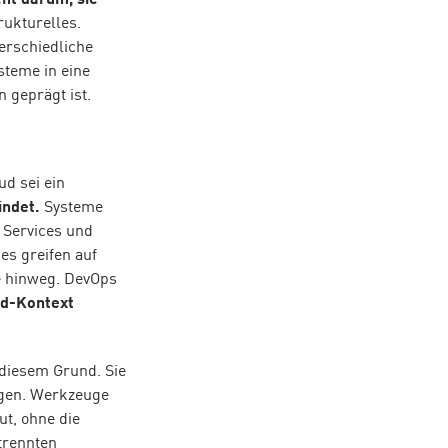
ht darum, sie
rukturelles.
erschiedliche
steme in eine
 geprägt ist.
ud sei ein
indet.
Systeme
, Services und
es greifen auf
e hinweg. DevOps
ud-Kontext
 diesem Grund. Sie
igen. Werkzeuge
ut, ohne die
trennten