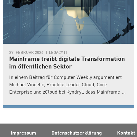
27. FEBRUAR 2026
LEGACY IT
Mainframe treibt digitale Transformation
im öffentlichen Sektor
In einem Beitrag für Computer Weekly argumentiert
Michael Vincetic, Practice Leader Cloud, Core
Enterprise und zCloud bei Kyndryl, dass Mainframe-
Modernisierung ein zentraler Motor der digitalen
Transformation von Behörden in Australien und
Neuseeland ist. Vincetic vertritt die Auffassung, dass
Regierungen vor der doppelten Herausforderung
stünden, innovative digitale Services bereitzustellen
Impressum
Datenschutzerklärung
Kontakt
und zugleich höchste Anforderungen an Sicherheit,