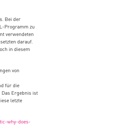
s. Bei der
BOL-Programm zu
amt verwendeten
etzten darauf.
noch in diesem
engen von
d für die
. Das Ergebnis ist
iese letzte
atic-why-does-