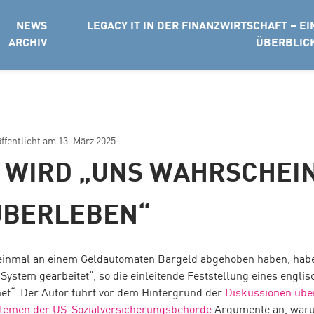
NEWS
LEGACY IT IN DER FINANZWIRTSCHAFT – EI
ARCHIV
ÜBERBLIC
öffentlicht am
13. März 2025
 WIRD „UNS WAHRSCHEI
ÜBERLEBEN“
einmal an einem Geldautomaten Bargeld abgehoben haben, habe
ystem gearbeitet“, so die einleitende Feststellung eines engli
et“. Der Autor führt vor dem Hintergrund der
Diskussionen übe
temen der US-Sozialversicherungsbehörde
Argumente an, waru