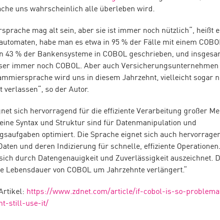
he uns wahrscheinlich alle überleben wird.
prache mag alt sein, aber sie ist immer noch nützlich“, heißt e
automaten, habe man es etwa in 95 % der Fälle mit einem CO
ien 43 % der Bankensysteme in COBOL geschrieben, und insges
ser immer noch COBOL. Aber auch Versicherungsunternehmen s
ammiersprache wird uns in diesem Jahrzehnt, vielleicht sogar 
 verlassen“, so der Autor.
et sich hervorragend für die effiziente Verarbeitung großer M
eine Syntax und Struktur sind für Datenmanipulation und
gsaufgaben optimiert. Die Sprache eignet sich auch hervorragen
Daten und deren Indizierung für schnelle, effiziente Operationen
 sich durch Datengenauigkeit und Zuverlässigkeit auszeichnet. D
die Lebensdauer von COBOL um Jahrzehnte verlängert.“
Artikel:
https://www.zdnet.com/article/if-cobol-is-so-problem
-still-use-it/