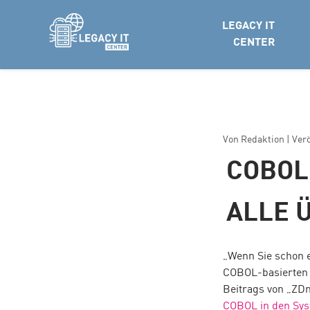
LEGACY IT
CENTER
Von
Redaktion
| Ver
COBOL
ALLE 
„Wenn Sie schon 
COBOL-basierten S
Beitrags von „ZDn
COBOL in den Sys