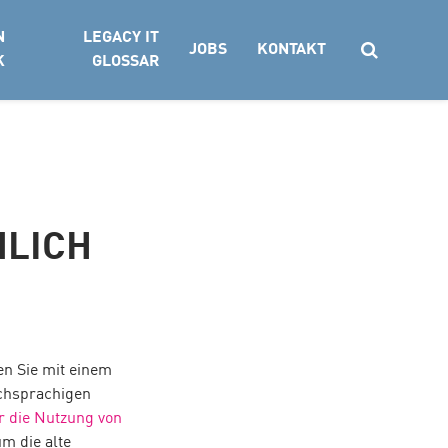
N
LEGACY IT
JOBS
KONTAKT
K
GLOSSAR
Suchen
NLICH
n Sie mit einem
schsprachigen
r die Nutzung von
m die alte