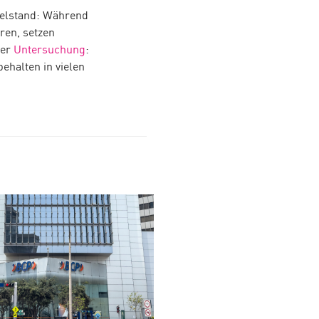
telstand: Während
ren, setzen
der
Untersuchung
:
ehalten in vielen