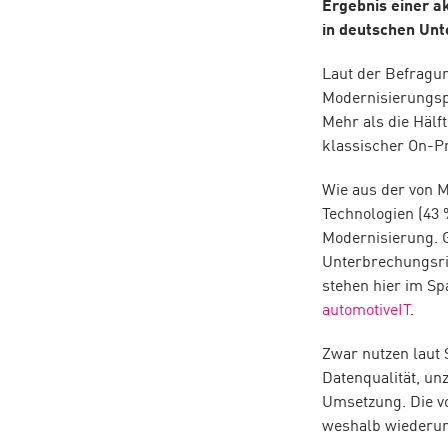
Ergebnis einer a
in deutschen Un
Laut der Befragu
Modernisierungspr
Mehr als die Hälf
klassischer On-P
Wie aus der von 
Technologien (43 
Modernisierung. 
Unterbrechungsri
stehen hier im Sp
automotiveIT
.
Zwar nutzen laut
Datenqualität, un
Umsetzung. Die v
weshalb wiederum 