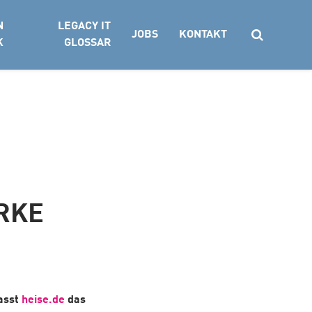
N
LEGACY IT
JOBS
KONTAKT
K
GLOSSAR
Suchen
RKE
fasst
heise.de
das