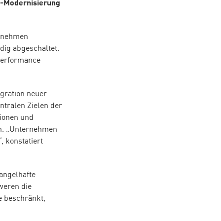
T-Modernisierung
ernehmen
dig abgeschaltet.
 Performance
gration neuer
ntralen Zielen der
tionen und
en. „Unternehmen
 konstatiert
angelhafte
weren die
e beschränkt,