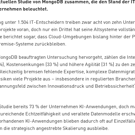
ktuellen Studie von MongoDB zusammen, die den Stand der I
ternehmen beleuchtet.
ng unter 1.504 IT-Entscheidern treiben zwar acht von zehn Unt
ojekte voran, doch nur ein Drittel hat seine Altsysteme vollstän
te berichtet sogar, dass Cloud-Umgebungen bislang hinter der
remise-Systeme zurückbleiben.
MongoDB beauftragten Untersuchung hervorgeht, zählen die Inte
%), Kostensenkungen (33 %) und höhere Agilität (31 %) zu den ze
Gleichzeitig bremsen fehlende Expertise, komplexe Datenmigra
siken viele Projekte aus – insbesondere in regulierten Branch
annungsfeld zwischen Innovationsdruck und Betriebssicherheit“,
 Studie bereits 73 % der Unternehmen KI-Anwendungen, doch m
zureichende Echtzeitfähigkeit und veraltete Datenmodelle ersch
orhandenen KI-Anwendungen blieben dadurch oft auf Einzelfäll
die strategisch angestrebte Skalierung ausbleibe.