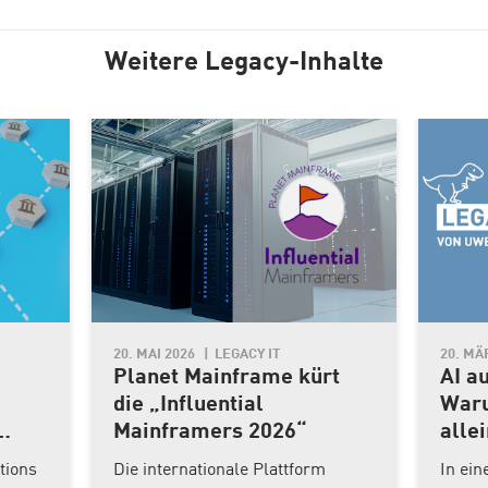
Weitere Legacy-Inhalte
20. MAI 2026
LEGACY IT
20. MÄ
Planet Mainframe kürt
AI a
die „Influential
War
Mainframers 2026“
allei
tions
Die internationale Plattform
In ein