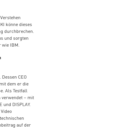
 Verstehen
KI könne dieses
ng durchbrechen.
s und sorgten
r wie IBM.
m
g. Dessen CEO
mit dem er die
. Als Testfall
 verwendet – mit
 und DISPLAY.
 Video
 technischen
beitrag auf der