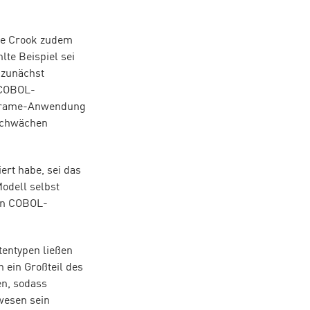
te Crook zudem
te Beispiel sei
i zunächst
 COBOL-
inframe-Anwendung
 Schwächen
ert habe, sei das
odell selbst
hen COBOL-
tentypen ließen
 ein Großteil des
n, sodass
wesen sein