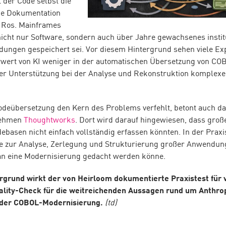
st der Code selbst die
ene Dokumentation
o Ros. Mainframes
nicht nur Software, sondern auch über Jahre gewachsenes instit
dungen gespeichert sei. Vor diesem Hintergrund sehen viele Ex
rwert von KI weniger in der automatischen Übersetzung von CO
der Unterstützung bei der Analyse und Rekonstruktion komplexe
odeübersetzung den Kern des Problems verfehlt, betont auch d
nehmen
Thoughtworks
. Dort wird darauf hingewiesen, dass gro
basen nicht einfach vollständig erfassen könnten. In der Praxi
tte zur Analyse, Zerlegung und Strukturierung großer Anwendun
an eine Modernisierung gedacht werden könne.
rgrund wirkt der von Heirloom dokumentierte Praxistest für 
eality-Check für die weitreichenden Aussagen rund um Anthro
i der COBOL-Modernisierung.
(td)