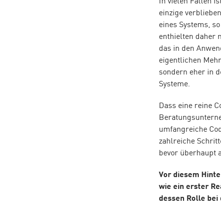
In vielen Fällen i
einzige verblieb
eines Systems, s
enthielten daher 
das in den Anwen
eigentlichen Meh
sondern eher in 
Systeme.
Dass eine reine C
Beratungsunter
umfangreiche Code
zahlreiche Schri
bevor überhaupt 
Vor diesem Hinte
wie ein erster R
dessen Rolle be