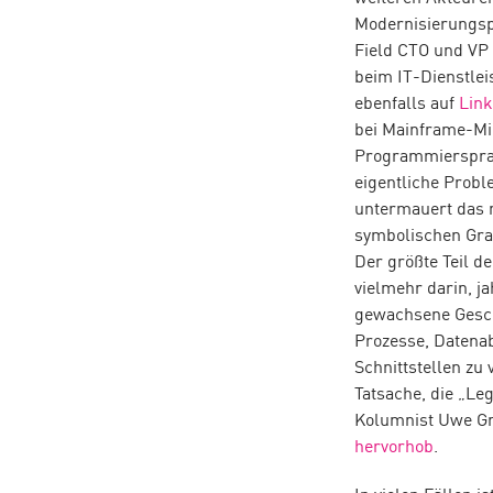
Modernisierungsp
Field CTO und VP
beim IT-Dienstleis
ebenfalls auf
Link
bei Mainframe-Mi
Programmierspra
eigentliche Probl
untermauert das m
symbolischen Graf
Der größte Teil de
vielmehr darin, j
gewachsene Gesch
Prozesse, Datena
Schnittstellen zu 
Tatsache, die „Le
Kolumnist Uwe Gr
hervorhob
.