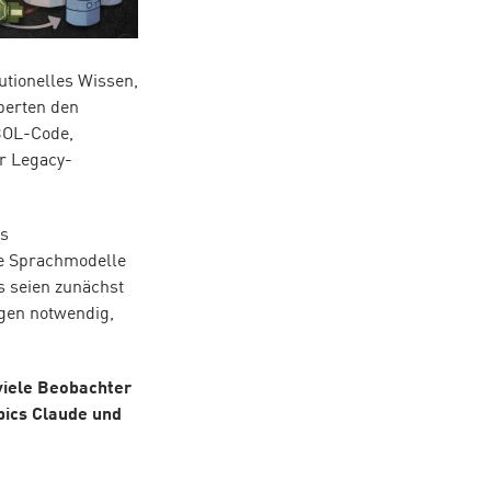
utionelles Wissen,
perten den
BOL-Code,
r Legacy-
as
ße Sprachmodelle
s seien zunächst
gen notwendig,
viele Beobachter
pics Claude und