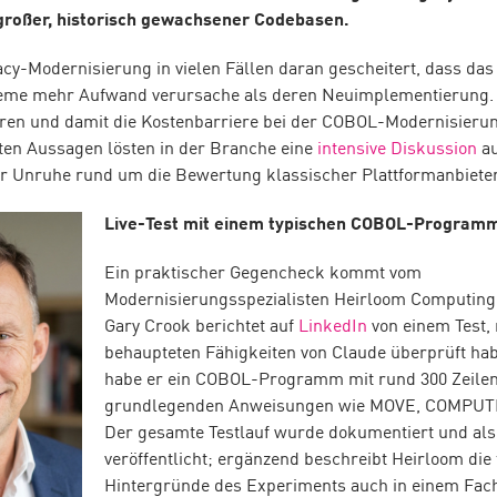
großer, historisch gewachsener Codebasen.
y-Modernisierung in vielen Fällen daran gescheitert, dass das
eme mehr Aufwand verursache als deren Neuimplementierung. 
ren und damit die Kostenbarriere bei der COBOL-Modernisieru
ten Aussagen lösten in der Branche eine
intensive Diskussion
au
ür Unruhe rund um die Bewertung klassischer Plattformanbiete
Live-Test mit einem typischen COBOL-Program
Ein praktischer Gegencheck kommt vom
Modernisierungsspezialisten Heirloom Computin
Gary Crook berichtet auf
LinkedIn
von einem Test, 
behaupteten Fähigkeiten von Claude überprüft habe
habe er ein COBOL-Programm mit rund 300 Zeilen
grundlegenden Anweisungen wie MOVE, COMPUTE
Der gesamte Testlauf wurde dokumentiert und als
veröffentlicht; ergänzend beschreibt Heirloom die
Hintergründe des Experiments auch in einem Fach