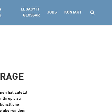
N
LEGACY IT
JOBS
KONTAKT
K
GLOSSAR
Suchen
FRAGE
men hat zuletzt
nthropic zu
künstliche
de überwinden: