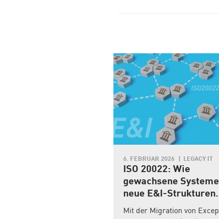
L 2026
LEGACY IT
6. FEBRUAR 2026
LEGACY IT
und Arm:
ISO 20022: Wie
tegische
gewachsene Systeme
erschaft öffnet den
neue E&I-Strukturen
frame
sinnvoll ergänzen
t eine strategische
Mit der Migration von Excep