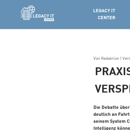
LEGACY IT
CENTER
Von
Redaktion
| Ver
PRAXI
VERSP
Die Debatte über
deutlich an Fahr
seinem System Cl
Intelligenz könn