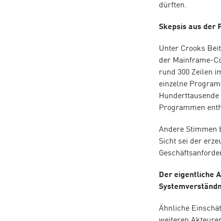
dürften.
Skepsis aus der 
Unter Crooks Beit
der Mainframe-Co
rund 300 Zeilen i
einzelne Program
Hunderttausende 
Programmen enthi
Andere Stimmen be
Sicht sei der erz
Geschäftsanforde
Der eigentliche 
Systemverständn
Ähnliche Einsch
weiteren Akteure