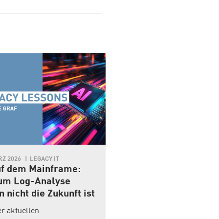
RZ 2026
LEGACY IT
10. OKTOBER 2025
LEGACY IT
uf dem Mainframe:
DOGE vs. COBOL – w
um Log-Analyse
aus der US-Debatte 
n nicht die Zukunft ist
In den USA sorgte die Disk
um den Einsatz von COBOL 
er aktuellen