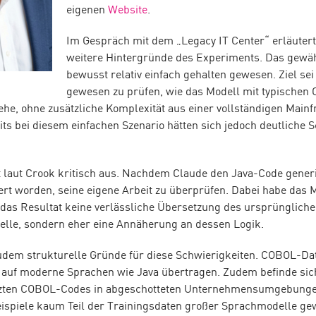
eigenen
Website
.
Im Gespräch mit dem „Legacy IT Center“ erläuter
weitere Hintergründe des Experiments. Das gewähl
bewusst relativ einfach gehalten gewesen. Ziel se
gewesen zu prüfen, wie das Modell mit typischen
he, ohne zusätzliche Komplexität aus einer vollständigen Ma
its bei diesem einfachen Szenario hätten sich jedoch deutliche
t laut Crook kritisch aus. Nachdem Claude den Java-Code generi
rt worden, seine eigene Arbeit zu überprüfen. Dabei habe das M
 das Resultat keine verlässliche Übersetzung des ursprünglic
lle, sondern eher eine Annäherung an dessen Logik.
udem strukturelle Gründe für diese Schwierigkeiten. COBOL-Da
 auf moderne Sprachen wie Java übertragen. Zudem befinde sich
tzten COBOL-Codes in abgeschotteten Unternehmensumgebunge
ispiele kaum Teil der Trainingsdaten großer Sprachmodelle ge