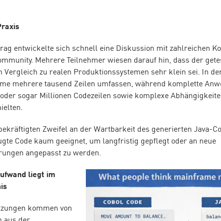
Praxis
rag entwickelte sich schnell eine Diskussion mit zahlreichen
mmunity. Mehrere Teilnehmer wiesen darauf hin, dass der gete
m Vergleich zu realen Produktionssystemen sehr klein sei. In de
me mehrere tausend Zeilen umfassen, während komplette Anw
oder sogar Millionen Codezeilen sowie komplexe Abhängigkeit
elten.
kräftigten Zweifel an der Wartbarkeit des generierten Java-Co
eugte Code kaum geeignet, um langfristig gepflegt oder an neue
rungen angepasst zu werden.
Aufwand liegt im
is
ätzungen kommen von
n aus der