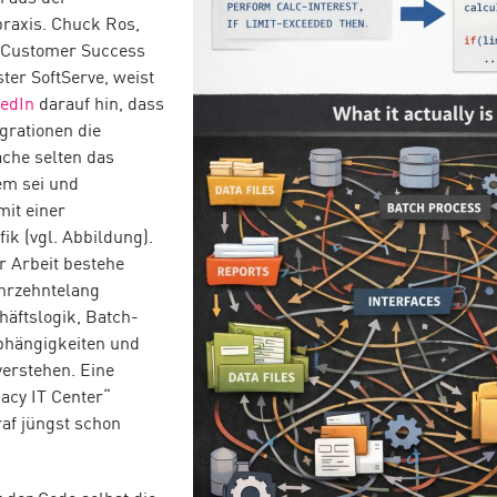
raxis. Chuck Ros,
 Customer Success
ter SoftServe, weist
edIn
darauf hin, dass
grationen die
che selten das
em sei und
it einer
ik (vgl. Abbildung).
r Arbeit bestehe
ahrzehntelang
äftslogik, Batch-
bhängigkeiten und
verstehen. Eine
gacy IT Center“
af jüngst schon