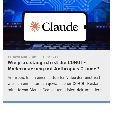
18. NOVEMBER 2025
LEGACY IT
Wie praxistauglich ist die COBOL-
Modernisierung mit Anthropics Claude?
Anthropic hat in einem aktuellen Video demonstriert,
wie sich ein historisch gewachsener COBOL-Bestand
mithilfe von Claude Code automatisiert dokumentieren
und in moderne Java-Strukturen überführen lässt. Als
Beispiel nutzt das Unternehmen das öffentlich
verfügbare „Mainframe Modernization Demo