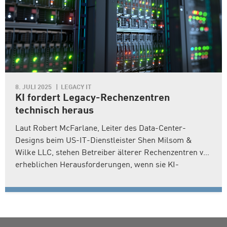
8. JULI 2025
LEGACY IT
KI fordert Legacy-Rechenzentren
technisch heraus
Laut Robert McFarlane, Leiter des Data-Center-
Designs beim US-IT-Dienstleister Shen Milsom &
Wilke LLC, stehen Betreiber älterer Rechenzentren vor
erheblichen Herausforderungen, wenn sie KI-
Hardware wie GPUs integrieren wollen. In einem
Beitrag für "ComputerWeekly" beschreibt der Experte,
dass klassische Rechenzentren ursprünglich nicht...