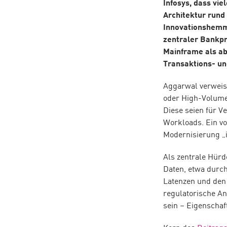
Infosys, dass vie
Architektur rund
Innovationshemm
zentraler Bankpr
Mainframe als ab
Transaktions- un
Aggarwal verweist
oder High-Volume
Diese seien für V
Workloads. Ein vo
Modernisierung „i
Als zentrale Hürd
Daten, etwa durc
Latenzen und den
regulatorische An
sein – Eigenschaf