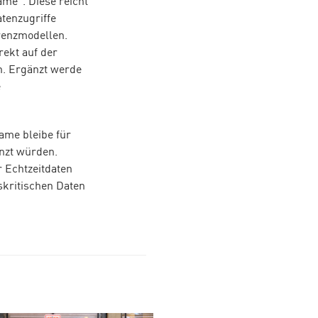
ame“. Diese reicht
tenzugriffe
renzmodellen.
rekt auf der
n. Ergänzt werde
e
ame bleibe für
änzt würden.
 Echtzeitdaten
skritischen Daten