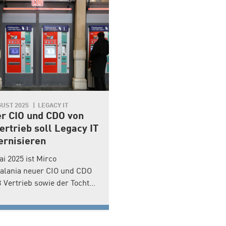
GUST 2025
LEGACY IT
30. APRIL 2026
LEGACY IT
r CIO und CDO von
IBM: Mainframe-Ums
ertrieb soll Legacy IT
steigt um 51 Prozent
rnisieren
IBM hat im ersten Quartal 
vor allem von einem starke
ai 2025 ist Mirco
Mainframe-Geschäft profiti
alania neuer CIO und CDO
Mehrere Berichte zeigen
 Vertrieb sowie der Tochter
übereinstimmend, dass
log. Wie CIO.de berichtet,
insbesondere die Z-System
wortet er die
aktuell maßgeblich zum
lisierung der