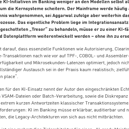
le KI-Initiativen im Banking weniger an den Modellen selbst a
 um die Kernsysteme scheitern. Der Mainframe werde häufig 
nis wahrgenommen, sei Aggarwal zufolge aber weiterhin da
ozesse. Das eigentliche Problem liege im Integrationsansatz:
geschotteten „Tresor“ zu behandeln, müsse er zu einer KI-f
d Datenplattform weiterentwickelt werden – ohne ihn zu ers
 darauf, dass essenzielle Funktionen wie Autorisierung, Cleari
-Transaktionen nach wie vor auf TPF-, COBOL- und Assembler
erfügbarkeit und Mikrosekunden-Latenzen optimiert, jedoch nich
llständiger Austausch sei in der Praxis kaum realistisch; zielfü
n place“.
en für den KI-Einsatz nennt der Autor den eingeschränkten Echtz
h VSAM-Dateien oder Batch-Verarbeitung, sowie die Diskrepanz
 extrem kurzen Antwortzeiten klassischer Transaktionssysteme
forderungen: KI im Banking müsse erklärbar, auditierbar und n
ten, die Legacy-Architekturen von sich aus nicht mitbrächten.