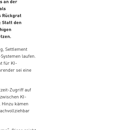
ls an der
als
s Rückgrat
 Statt den
ähigen
etzen.
ng, Settlement
-Systemen laufen.
t für KI-
hrender sei eine
eit-Zugriff auf
 zwischen KI-
. Hinzu kämen
achvollziehbar