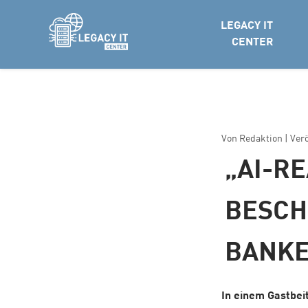
LEGACY IT
CENTER
Von
Redaktion
| Ver
„AI-R
BESCH
BANK
In einem Gastbei