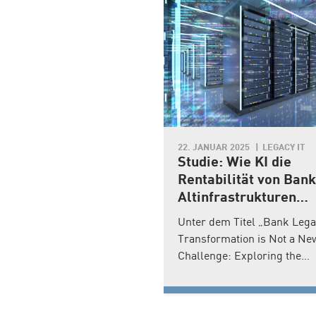
PTEMBER 2025
LEGACY IT
22. JANUAR 2025
LEGACY IT
i-Agenten-Ansatz
Studie: Wie KI die
ssert die Erklärung
Rentabilität von Bank
COBOL-Code
Altinfrastrukturen
steigern kann
rschungsteam der Queen’s
Unter dem Titel „Bank Lega
sity Kingston und von IBM
Transformation is Not a Ne
 hat einen neuen Ansatz
Challenge: Exploring the
kumentation von COBOL-
Solutions“ haben das
en vorgestellt. In dem
Branchenportal „Finextra“ 
Paper wird ausgeführt,
der Banking-Tech-Dienstlei