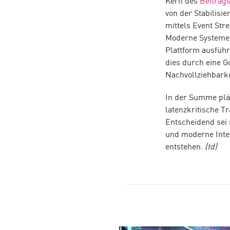
Kern des
Beitrag
von der Stabilis
mittels Event Str
Moderne Systeme w
Plattform ausfüh
dies durch eine G
Nachvollziehbarke
In der Summe pläd
latenzkritische T
Entscheidend sei 
und moderne Integ
entstehen.
(td)