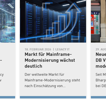
18. FEBRUAR 2026
LEGACY IT
29. AU
Markt für Mainframe-
Neue
-
Modernisierung wächst
DB V
deutlich
mode
cy
Der weltweite Markt für
Seit M
w
Mainframe-Modernisierung steht
Bharp
nach Einschätzung von
bei DB
Marktanalysten vor einem
DB Dia
und
kräftigen Wachstumsschub.
verant
ster
Treiber seien unter anderem
Digita