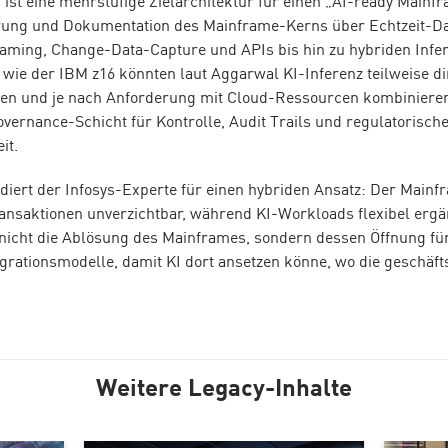
s
ist eine mehrstufige Zielarchitektur für einen „AI-ready Mainfr
ierung und Dokumentation des Mainframe-Kerns über Echtzeit-Da
eaming, Change-Data-Capture und APIs bis hin zu hybriden Infe
ie der IBM z16 könnten laut Aggarwal KI-Inferenz teilweise di
ren und je nach Anforderung mit Cloud-Ressourcen kombiniere
overnance-Schicht für Kontrolle, Audit Trails und regulatorisch
it.
iert der Infosys-Experte für einen hybriden Ansatz: Der Mainfr
ransaktionen unverzichtbar, während KI-Workloads flexibel erg
nicht die Ablösung des Mainframes, sondern dessen Öffnung für
rationsmodelle, damit KI dort ansetzen könne, wo die geschäft
Weitere Legacy-Inhalte